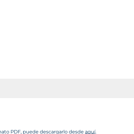
canza el
ormato PDF, puede descargarlo desde
aquí
.