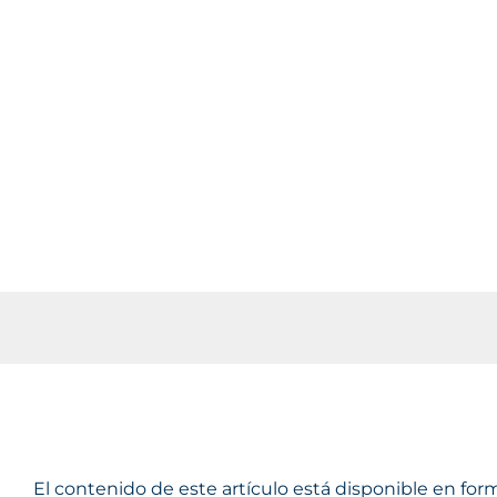
Sinia Renovables al
46% de Eissl
27/07/2011
El contenido de este artículo está disponible en f