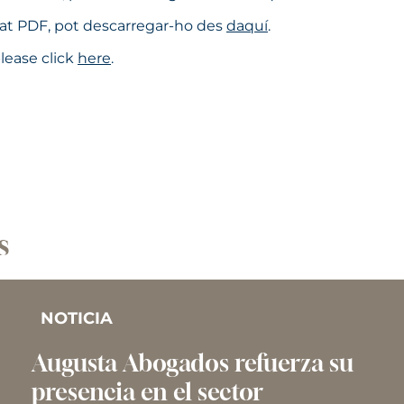
rmat PDF, pot descarregar-ho des
daquí
.
lease click
here
.
s
NOTICIA
Augusta Abogados refuerza su
presencia en el sector