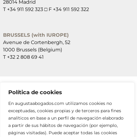
28014 Madrid
T +34 911 592 323 □ F +34 911 592 322
BRUSSELS (with IUROPE)
Avenue de Cortenbergh, 52
1000 Brussels (Belgium)
T +32 2 808 69 41
Política de cookies
SUSCRÍBETE A NUESTRAS NEWSLETTERS
En augustaabogados.com utilizamos cookies no
RELLENA EL FORMULARIO
exceptuadas, cookies propias y de terceros para fines
analíticos en base a un perfil de navegación elaborado
a partir de sus hábitos de navegación (por ejemplo,
páginas visitadas). Puede aceptar todas las cookies