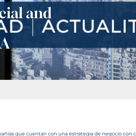
cial and
&A
ñías que cuentan con una estrategia de negocio con cri