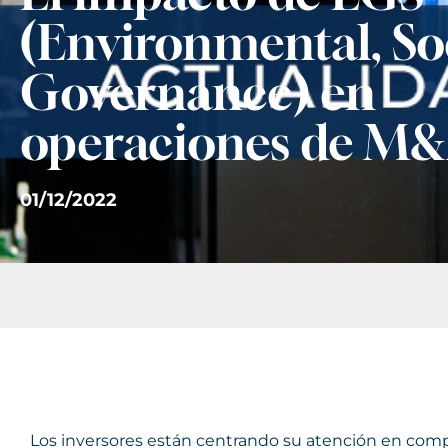
(Environmental, So
Governance) en
operaciones de M
01/12/2022
Los inversores están centrando su atención en compa