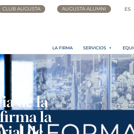
CLUB AUGUSTA
AUGUSTA ALUMNI
ES
LA FIRMA
SERVICIOS
EQU
ia de la
firma la
rial de