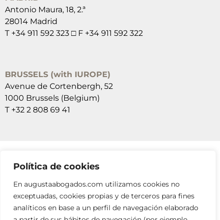
Antonio Maura, 18, 2.ª
28014 Madrid
T +34 911 592 323 □ F +34 911 592 322
BRUSSELS (with IUROPE)
Avenue de Cortenbergh, 52
1000 Brussels (Belgium)
T +32 2 808 69 41
Política de cookies
SUSCRÍBETE A NUESTRAS NEWSLETTERS
En augustaabogados.com utilizamos cookies no
RELLENA EL FORMULARIO
exceptuadas, cookies propias y de terceros para fines
analíticos en base a un perfil de navegación elaborado
a partir de sus hábitos de navegación (por ejemplo,