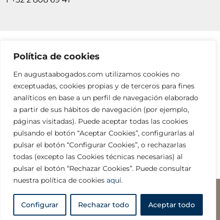
Política de cookies
SUSCRÍBETE A NUESTRAS NEWSLETTERS
En augustaabogados.com utilizamos cookies no
RELLENA EL FORMULARIO
exceptuadas, cookies propias y de terceros para fines
analíticos en base a un perfil de navegación elaborado
a partir de sus hábitos de navegación (por ejemplo,
páginas visitadas). Puede aceptar todas las cookies
pulsando el botón “Aceptar Cookies”, configurarlas al
pulsar el botón “Configurar Cookies”, o rechazarlas
todas (excepto las Cookies técnicas necesarias) al
info@augustaabogados.com
pulsar el botón “Rechazar Cookies”. Puede consultar
nuestra política de cookies
aquí
.
Legal y privacidad
□ Copyright ©2023 AUGUSTA
Configurar
Rechazar todo
Aceptar todo
ABOGADOS