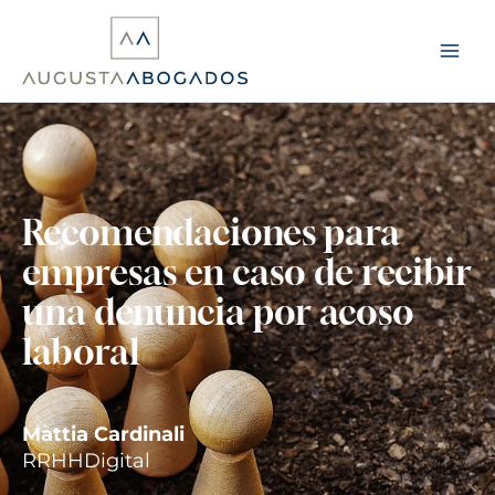
Ir
al
contenido
Recomendaciones para
empresas en caso de recibir
una denuncia por acoso
laboral
Mattia Cardinali
RRHHDigital