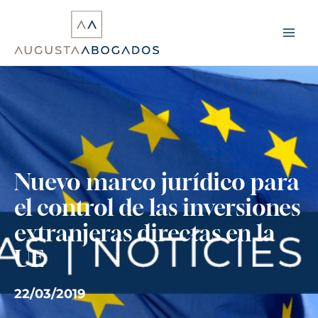
Ir
al
contenido
Nuevo marco jurídico para
el control de las inversiones
extranjeras directas en la
UE
22/03/2019