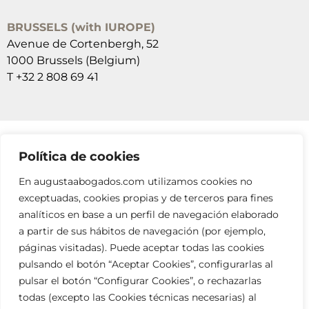
BRUSSELS (with IUROPE)
Avenue de Cortenbergh, 52
1000 Brussels (Belgium)
T +32 2 808 69 41
Política de cookies
SUSCRÍBETE A NUESTRAS NEWSLETTERS
En augustaabogados.com utilizamos cookies no
RELLENA EL FORMULARIO
exceptuadas, cookies propias y de terceros para fines
analíticos en base a un perfil de navegación elaborado
a partir de sus hábitos de navegación (por ejemplo,
páginas visitadas). Puede aceptar todas las cookies
pulsando el botón “Aceptar Cookies”, configurarlas al
pulsar el botón “Configurar Cookies”, o rechazarlas
todas (excepto las Cookies técnicas necesarias) al
info@augustaabogados.com